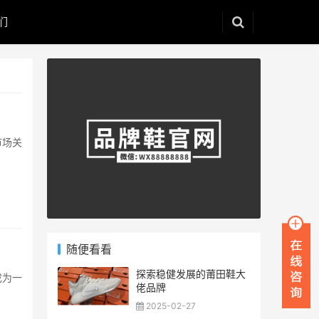
们
市场关
随便看看
探索稳健发展的莆田鞋大
成为一
佬品牌
2025-02-27