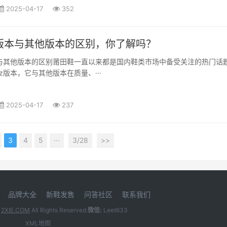
2025-04-17
352
z版本与其他版本的区别，你了解吗？
本与其他版本的区别莆田鞋一直以来都是国内鞋类市场中备受关注的热门话
z版本，它与其他版本在质量、···
2025-04-17
237
3
4
5
···
3/28
>>
品牌大全
新鞋发售
问答社区
联系我们
5
2XIE.COM
All Rights Reserved.
微信:
Leet633
XML地图