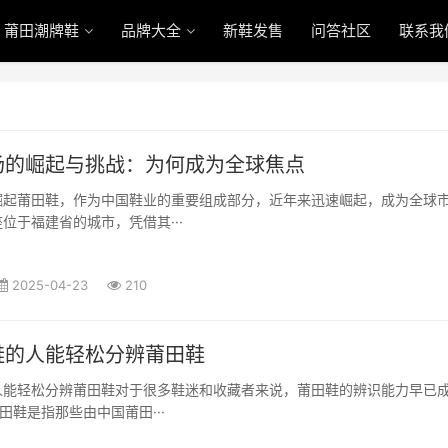
莆田潮牌鞋
品牌大全
新鞋发售
问答社区
联系我
场的崛起与挑战：为何成为全球焦点
崛起莆田鞋，作为中国鞋业的重要组成部分，近年来迅速崛起，成为全球
位于福建省的城市，凭借其···
2025-04-23
210
鞋的人能轻松分辨莆田鞋
人能轻松分辨莆田鞋对于很多鞋迷和收藏者来说，莆田鞋的辨识能力早已
田鞋是指那些由中国莆田···