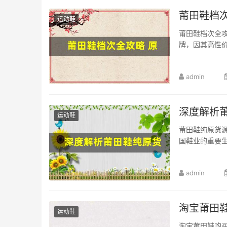
莆田鞋档
运动鞋
莆田鞋档次全
牌，因其高性价
admin
深度解析
运动鞋
莆田鞋纯原货
国鞋业的重要生
admin
淘宝莆田
运动鞋
淘宝莆田鞋购