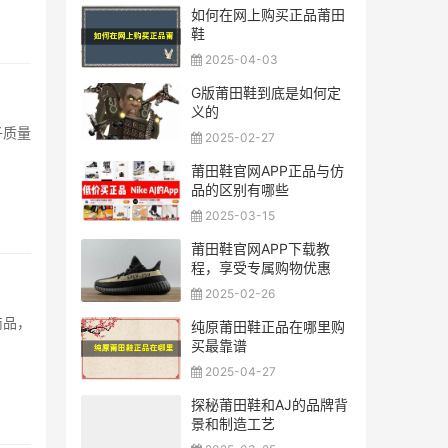
如何在网上购买正品莆田
鞋
2025-04-03
G版莆田鞋到底是如何定
义的
子质量
2025-02-27
莆田鞋官网APP正品与仿
品的区别有哪些
2025-03-15
莆田鞋官网APP下载教
程，享受专属购物优惠
2025-02-26
商品，
纯原莆田鞋正品在哪里购
买最靠谱
2025-04-27
探秘莆田鞋和AJ的品牌背
景和制造工艺