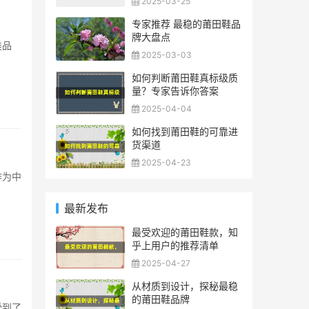
2025-03-25
专家推荐 最稳的莆田鞋品
牌大盘点
类品
2025-03-03
如何判断莆田鞋真标级质
量？专家告诉你答案
2025-04-04
如何找到莆田鞋的可靠进
货渠道
2025-04-23
作为中
最新发布
最受欢迎的莆田鞋款，知
乎上用户的推荐清单
2025-04-27
从材质到设计，探秘最稳
的莆田鞋品牌
受到了