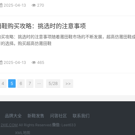
2025-04-13
270
田鞋购买攻略：挑选时的注意事项
购买攻略：挑选时的注意事项随着莆田鞋市场的不断发展，超高仿莆田鞋
者的选择。购买超高仿莆田鞋
2025-04-13
465
4
5
6
7
···
5/28
>>
品牌大全
新鞋发售
问答社区
联系我们
5
2XIE.COM
All Rights Reserved.
微信:
Leet633
XML地图