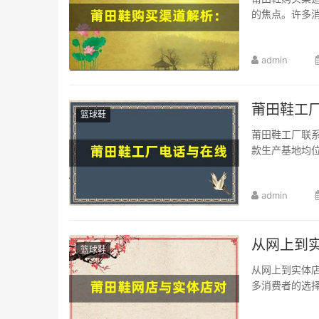
的焦点。许多消
admin
莆田鞋工
篮球鞋
莆田鞋工厂联
款生产基地均位
admin
从网上到
篮球鞋
从网上到实体
多消费者的选择