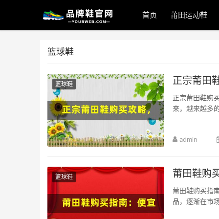
首页
莆田运动鞋
篮球鞋
正宗莆田
篮球鞋
正宗莆田鞋购
来，越来越多的
admin
莆田鞋购
篮球鞋
莆田鞋购买指
品，逐渐在市场