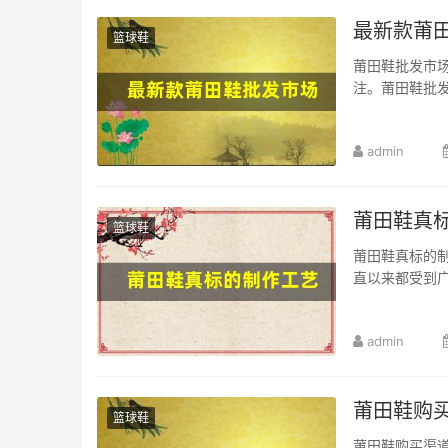
最新款莆
篮球鞋
莆田鞋批发市
注。莆田鞋批发
admin
莆田鞋真
篮球鞋
莆田鞋真标的制
直以来都受到广
admin
莆田鞋购买
篮球鞋
莆田鞋购买渠