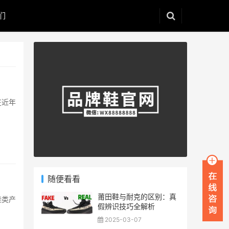
们
在近年
随便看看
莆田鞋与耐克的区别：真
鞋类产
假辨识技巧全解析
2025-03-07