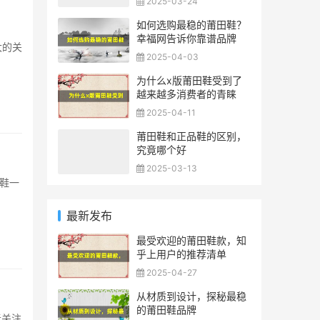
2025-03-24
如何选购最稳的莆田鞋？
幸福网告诉你靠谱品牌
大的关
2025-04-03
为什么x版莆田鞋受到了
越来越多消费者的青睐
2025-04-11
莆田鞋和正品鞋的区别，
究竟哪个好
2025-03-13
鞋一
最新发布
最受欢迎的莆田鞋款，知
乎上用户的推荐清单
2025-04-27
从材质到设计，探秘最稳
的莆田鞋品牌
者关注