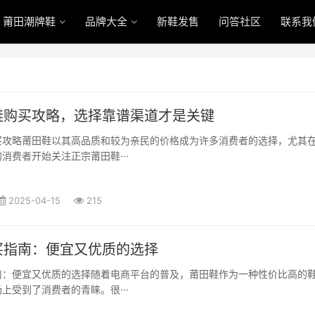
莆田潮牌鞋
品牌大全
新鞋发售
问答社区
联系我
鞋购买攻略，选择靠谱渠道才是关键
买攻略莆田鞋以其高品质和较为亲民的价格成为许多消费者的选择，尤其
消费者开始关注正宗莆田鞋···
2025-04-15
215
买指南：便宜又优质的选择
南：便宜又优质的选择随着电商平台的普及，莆田鞋作为一种性价比高的
上受到了消费者的青睐。很···