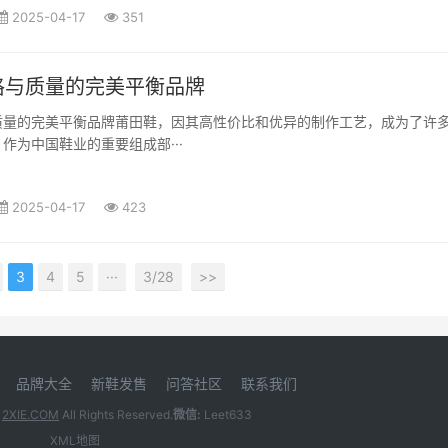
2025-04-17
351
格与质量的完美平衡品牌
质量的完美平衡品牌莆田鞋，因其高性价比和优异的制作工艺，成为了许
作为中国鞋业的重要组成部···
2025-04-17
423
3
4
5
···
3/28
>>
品牌大全
新鞋发售
问答社区
联系我们
5
2XIE.COM
All Rights Reserved.
微信:
Leet633
XML地图