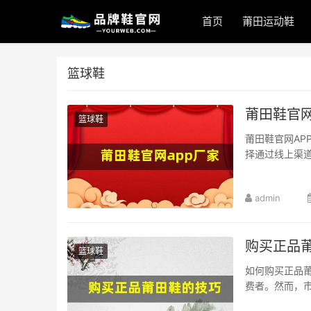
首页
莆田运动鞋
篮球鞋
莆田鞋官网
篮球鞋
莆田鞋官网A
择通过线上渠道
admin
购买正品
篮球鞋
如何购买正品
费者。然而，市