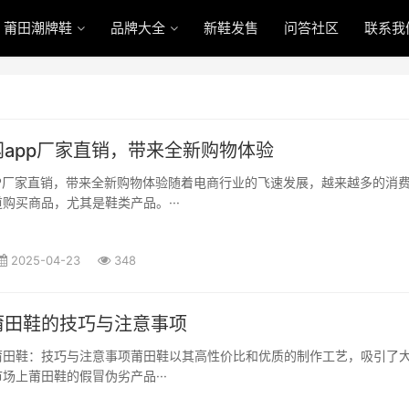
莆田潮牌鞋
品牌大全
新鞋发售
问答社区
联系我
app厂家直销，带来全新购物体验
PP厂家直销，带来全新购物体验随着电商行业的飞速发展，越来越多的消
购买商品，尤其是鞋类产品。···
2025-04-23
348
莆田鞋的技巧与注意事项
莆田鞋：技巧与注意事项莆田鞋以其高性价比和优质的制作工艺，吸引了
场上莆田鞋的假冒伪劣产品···