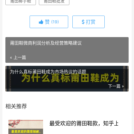
莆田椰子鞋
莆田鞋批发
赞
打赏
(19)
莆田鞋微商利润分析及经营策略建议
« 上一篇
为什么真标莆田鞋成为市场热议的话题
下一篇 »
相关推荐
最受欢迎的莆田鞋款，知乎上用户