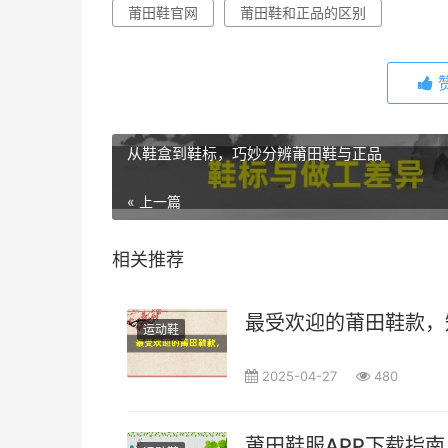
莆田鞋官网
莆田鞋和正品的区别
从鞋盒到鞋标，巧妙分辨莆田鞋与正品
« 上一篇
相关推荐
最受欢迎的莆田鞋款，
运动鞋
2025-04-27
480
莆田鞋服APP下载指