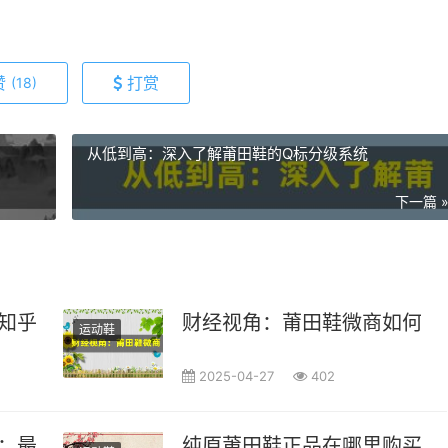
赞
打赏
(18)
从低到高：深入了解莆田鞋的Q标分级系统
下一篇 
知乎上用户的推荐清单
财经视角：莆田鞋微商如何在
运动鞋
2025-04-27
402
南：最全面的购物体验
纯原莆田鞋正品在哪里购买最