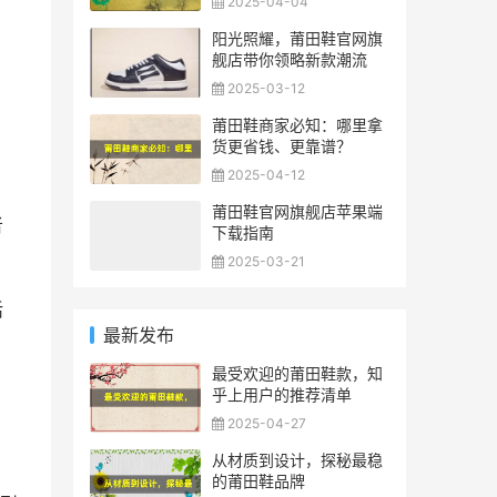
2025-04-04
阳光照耀，莆田鞋官网旗
舰店带你领略新款潮流
2025-03-12
莆田鞋商家必知：哪里拿
货更省钱、更靠谱？
2025-04-12
莆田鞋官网旗舰店苹果端
者
下载指南
2025-03-21
活
最新发布
最受欢迎的莆田鞋款，知
。
乎上用户的推荐清单
2025-04-27
从材质到设计，探秘最稳
的莆田鞋品牌