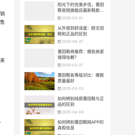
阳光下的完美步伐，莆田
鞋官网旗舰店最新鞋款解
销
析
2025-03-21
售
从外观到舒适度：欧文田
鞋和正品的区别
2025-04-27
莆田鞋商推荐：哪些商家
值得信赖？
来
2025-03-21
莆田鞋各等级对比：哪款
质量最好
，
2025-03-02
如何辨别纯原莆田鞋与正
品的区别
2025-04-04
从
如何辨别莆田鞋网APP的
真假信息