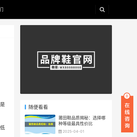
们
是
随便看看
莆田鞋品质揭秘：选择哪
种等级最具性价比
低
2025-04-01