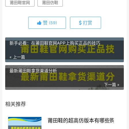
莆田鞋官网
莆田仿鞋
赞
打赏
(59)
新手必看：在莆田鞋官网APP上购买正品的技巧
« 上一篇
最新莆田鞋拿货渠道分析
下一篇 »
相关推荐
莆田鞋的超高仿版本有哪些购买途