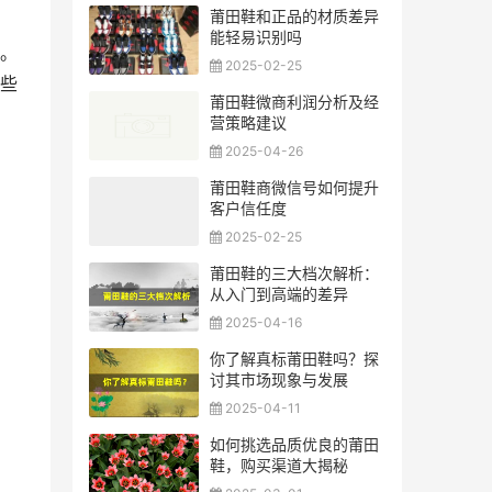
莆田鞋和正品的材质差异
能轻易识别吗
。
2025-02-25
些
莆田鞋微商利润分析及经
营策略建议
2025-04-26
莆田鞋商微信号如何提升
客户信任度
2025-02-25
莆田鞋的三大档次解析：
从入门到高端的差异
2025-04-16
你了解真标莆田鞋吗？探
讨其市场现象与发展
2025-04-11
如何挑选品质优良的莆田
鞋，购买渠道大揭秘