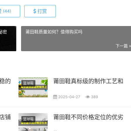
赞
打赏
(44)
秘密
莆田鞋质量如何？值得购买吗
下一篇 
稳的莆田鞋品牌
莆田鞋真标级的制作工艺和质
篮球鞋
2025-04-27
389
店铺，发现超值高性价比鞋款
莆田鞋不同价格定位的优劣势
篮球鞋