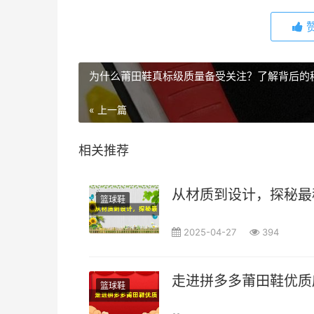
为什么莆田鞋真标级质量备受关注？了解背后的
« 上一篇
相关推荐
从材质到设计，探秘最
篮球鞋
2025-04-27
394
走进拼多多莆田鞋优质
篮球鞋