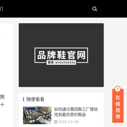
们
抱
随便看看
十
如何通过莆田鞋工厂微信
找到最优质的鞋品
2025-03-08