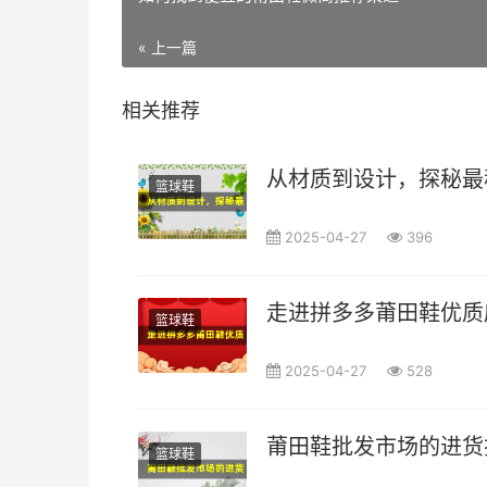
« 上一篇
相关推荐
从材质到设计，探秘最
篮球鞋
2025-04-27
396
走进拼多多莆田鞋优质
篮球鞋
2025-04-27
528
莆田鞋批发市场的进货
篮球鞋