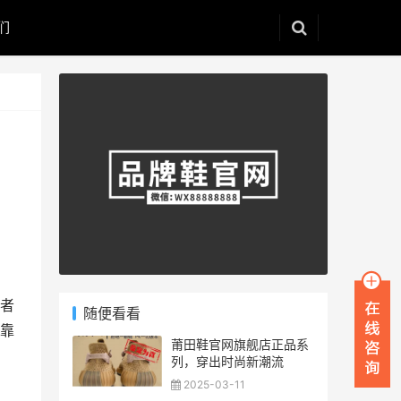
们
者
随便看看
靠
莆田鞋官网旗舰店正品系
列，穿出时尚新潮流
2025-03-11