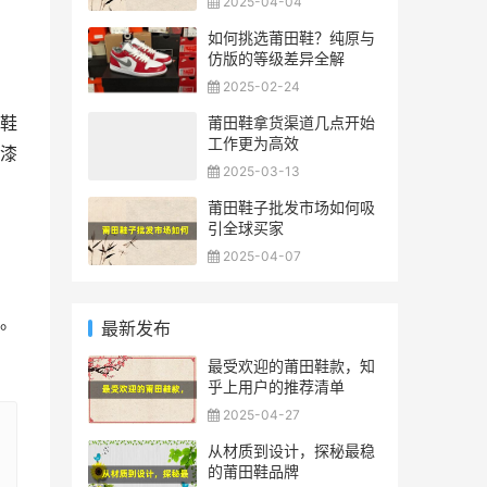
2025-04-04
如何挑选莆田鞋？纯原与
仿版的等级差异全解
2025-02-24
鞋
莆田鞋拿货渠道几点开始
工作更为高效
漆
2025-03-13
莆田鞋子批发市场如何吸
引全球买家
2025-04-07
。
最新发布
最受欢迎的莆田鞋款，知
乎上用户的推荐清单
2025-04-27
从材质到设计，探秘最稳
的莆田鞋品牌