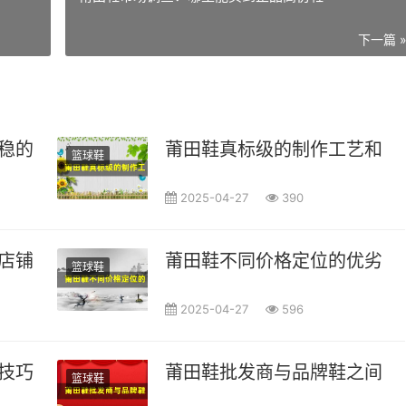
下一篇 
稳的莆田鞋品牌
莆田鞋真标级的制作工艺和质
篮球鞋
2025-04-27
390
店铺，发现超值高性价比鞋款
莆田鞋不同价格定位的优劣势
篮球鞋
2025-04-27
596
技巧与渠道分析
莆田鞋批发商与品牌鞋之间的
篮球鞋