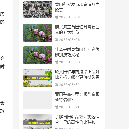
莆田鞋批发市场高清图片
欣赏
触
2025-03-08
的
购买淘宝莆田鞋时需要注
意的五大细节
2025-03-06
什么是耐克莆田鞋？真伪
辨别技巧揭秘
会
2025-03-03
时
欧文田鞋与南海岸正品对
比分析，哪个更值得购买
2025-03-31
莆田鞋商推荐：哪些商家
值得信赖？
命
2025-03-21
较
了解莆田鞋品级，挑选适
合自己的高性价比鞋款