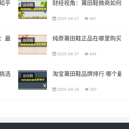
知乎上用户的推荐清单
财经视角：莆田鞋微商如何在
运动鞋
2025-04-27
401
南：最全面的购物体验
纯原莆田鞋正品在哪里购买最
运动鞋
2025-04-27
645
挑选最适合你
淘宝莆田鞋品牌排行 哪个最
运动鞋
2025-04-26
267