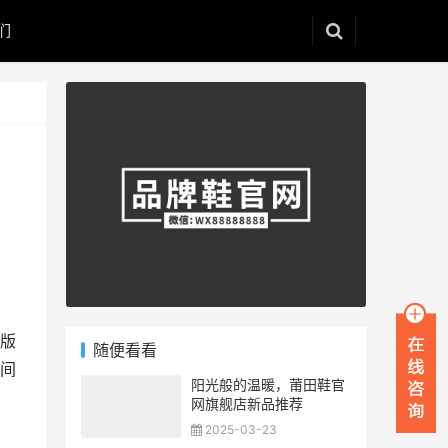
们
版
随便看看
间
阳光般的温暖，莆田鞋官
网旗舰店新品推荐
2025-03-23